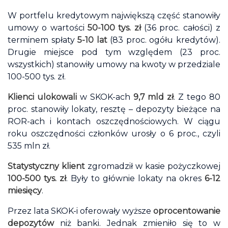
W portfelu kredytowym największą część stanowiły
umowy o wartości
50-100 tys. zł
(36 proc. całości) z
terminem spłaty
5-10 lat
(83 proc. ogółu kredytów).
Drugie miejsce pod tym względem (23 proc.
wszystkich) stanowiły umowy na kwoty w przedziale
100-500 tys. zł.
Klienci ulokowali
w SKOK-ach
9,7 mld zł
. Z tego 80
proc. stanowiły lokaty, resztę – depozyty bieżące na
ROR-ach i kontach oszczędnościowych. W ciągu
roku oszczędności członków urosły o 6 proc., czyli
535 mln zł.
Statystyczny klient
zgromadził w kasie pożyczkowej
100-500 tys. zł
. Były to głównie lokaty na okres
6-12
miesięcy
.
Przez lata SKOK-i oferowały wyższe
oprocentowanie
depozytów
niż banki. Jednak zmieniło się to w