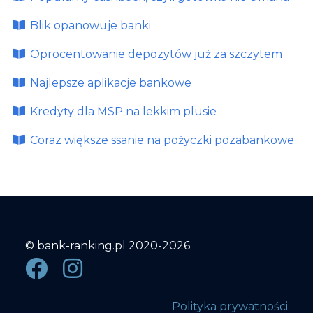
Blik opanowuje banki
Oprocentowanie depozytów już za szczytem
Najlepsze aplikacje bankowe
Kredyty dla MSP na lekkim plusie
Coraz większe ssanie na pożyczki pozabankowe
© bank-ranking.pl 2020-2026
Polityka prywatności