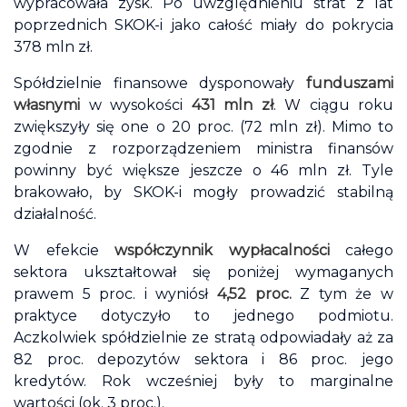
wypracowała zysk. Po uwzględnieniu strat z lat
poprzednich SKOK-i jako całość miały do pokrycia
378 mln zł.
Spółdzielnie finansowe dysponowały
funduszami
własnymi
w wysokości
431 mln zł
. W ciągu roku
zwiększyły się one o 20 proc. (72 mln zł). Mimo to
zgodnie z rozporządzeniem ministra finansów
powinny być większe jeszcze o 46 mln zł. Tyle
brakowało, by SKOK-i mogły prowadzić stabilną
działalność.
W efekcie
współczynnik wypłacalności
całego
sektora ukształtował się poniżej wymaganych
prawem 5 proc. i wyniósł
4,52 proc.
Z tym że w
praktyce dotyczyło to jednego podmiotu.
Aczkolwiek spółdzielnie ze stratą odpowiadały aż za
82 proc. depozytów sektora i 86 proc. jego
kredytów. Rok wcześniej były to marginalne
wartości (ok. 3 proc.).