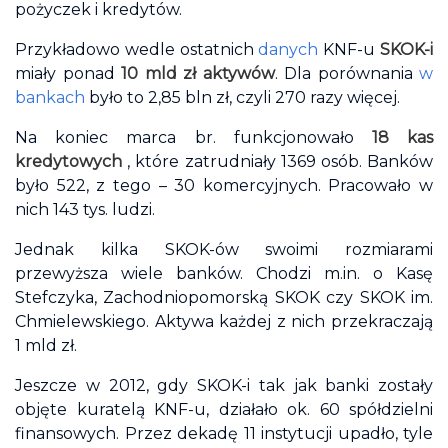
pożyczek i kredytów.
Przykładowo wedle ostatnich
danych
KNF-u
SKOK-i
miały ponad
10 mld zł aktywów
. Dla porównania
w
bankach
było to 2,85 bln zł, czyli 270 razy więcej.
Na koniec marca br. funkcjonowało
18 kas
kredytowych
, które zatrudniały 1369 osób. Banków
było 522, z tego – 30 komercyjnych. Pracowało w
nich 143 tys. ludzi.
Jednak kilka SKOK-ów swoimi rozmiarami
przewyższa wiele banków. Chodzi m.in. o Kasę
Stefczyka, Zachodniopomorską SKOK czy SKOK im.
Chmielewskiego. Aktywa każdej z nich przekraczają
1 mld zł.
Jeszcze w 2012, gdy SKOK-i tak jak banki zostały
objęte kuratelą KNF-u, działało ok. 60 spółdzielni
finansowych. Przez dekadę 11 instytucji upadło, tyle