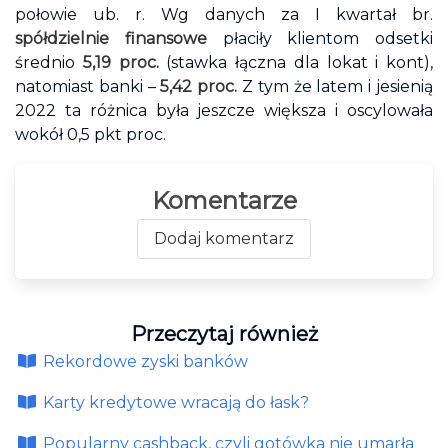
połowie ub. r. Wg danych za I kwartał br.
spółdzielnie finansowe
płaciły klientom odsetki
średnio
5,19 proc.
(stawka łączna dla lokat i kont),
natomiast banki –
5,42 proc.
Z tym że latem i jesienią
2022 ta różnica była jeszcze większa i oscylowała
wokół 0,5 pkt proc.
Komentarze
Dodaj komentarz
Przeczytaj również
Rekordowe zyski banków
Karty kredytowe wracają do łask?
Popularny cashback, czyli gotówka nie umarła