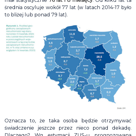
miał statystycznie
76 lat i 8 miesięcy
. Od kilku lat ta
średnia oscyluje wokół 77 lat (w latach 2014-17 było
to bliżej lub ponad 79 lat).
Oznacza to, że taka osoba będzie otrzymywać
świadczenie jeszcze przez nieco ponad dekadę.
Dlaczego? Wg estymacji ZUS-u prognozowana