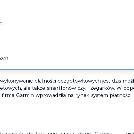
?
dzeń
 wykonywanie płatności bezgotówkowych jest dziś możl
betowych, ale także smartfonów czy… zegarków. W odp
 firma Garmin wprowadziła na rynek system płatności
otykowych dostarczony przez firmę Garmin — wio