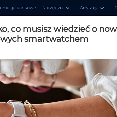
romocje bankowe
Narzędzia
Artykuły
O
o, co musisz wiedzieć o no
niowych smartwatchem