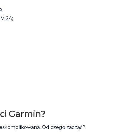
SA
VISA;
ści Garmin?
 nieskomplikowana. Od czego zacząć?