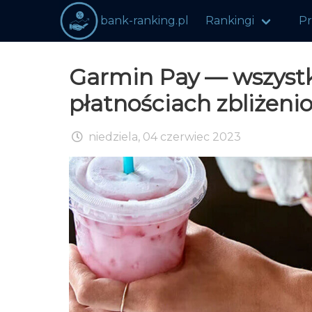
bank-ranking.pl
Rankingi
P
Garmin Pay — wszystk
płatnościach zbliże
niedziela, 04 czerwiec 2023