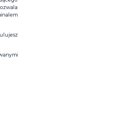
pozwala
minalem
ulujesz
ywanymi