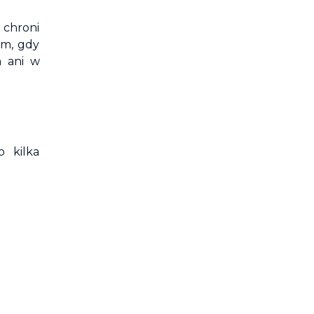
 chroni
em, gdy
n ani w
 kilka