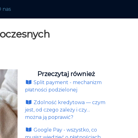
 nas
woczesnych
Przeczytaj również
Split payment - mechanizm
płatności podzielonej
Zdolność kredytowa — czym
jest, od czego zależy i czy…
można ją poprawić?
Google Pay - wszystko, co
musisz wiedzieć o płatnościach