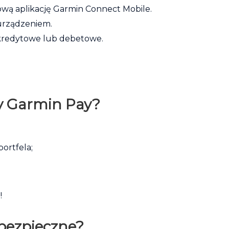
mową aplikację Garmin Connect Mobile.
 urządzeniem.
y kredytowe lub debetowe.
y Garmin Pay?
ortfela;
!
 bezpieczne?