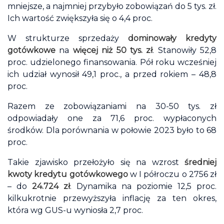
mniejsze, a najmniej przybyło zobowiązań do 5 tys. zł.
Ich wartość zwiększyła się o 4,4 proc.
W strukturze sprzedaży
dominowały kredyty
gotówkowe
na
więcej niż 50 tys. zł
. Stanowiły 52,8
proc. udzielonego finansowania. Pół roku wcześniej
ich udział wynosił 49,1 proc., a przed rokiem – 48,8
proc.
Razem ze zobowiązaniami na 30-50 tys. zł
odpowiadały one za 71,6 proc. wypłaconych
środków. Dla porównania w połowie 2023 było to 68
proc.
Takie zjawisko przełożyło się na wzrost
średniej
kwoty kredytu gotówkowego
w I półroczu o 2756 zł
– do
24.724 zł
. Dynamika na poziomie 12,5 proc.
kilkukrotnie przewyższyła inflację za ten okres,
która wg GUS-u wyniosła 2,7 proc.