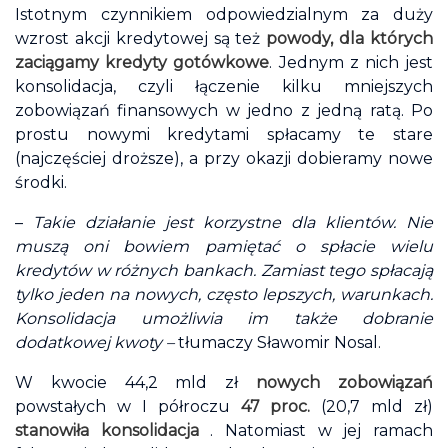
Istotnym czynnikiem odpowiedzialnym za duży
wzrost akcji kredytowej są też
powody, dla których
zaciągamy kredyty gotówkowe
. Jednym z nich jest
konsolidacja, czyli łączenie kilku mniejszych
zobowiązań finansowych w jedno z jedną ratą. Po
prostu nowymi kredytami spłacamy te stare
(najczęściej droższe), a przy okazji dobieramy nowe
środki.
–
Takie działanie jest korzystne dla klientów. Nie
muszą oni bowiem pamiętać o spłacie wielu
kredytów w różnych bankach. Zamiast tego spłacają
tylko jeden na nowych, często lepszych, warunkach.
Konsolidacja umożliwia im także dobranie
dodatkowej kwoty –
tłumaczy Sławomir Nosal.
W kwocie 44,2 mld zł
nowych zobowiązań
powstałych w I półroczu
47 proc.
(20,7 mld zł)
stanowiła konsolidacja
. Natomiast w jej ramach