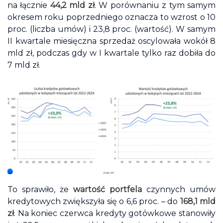
na łącznie
44,2 mld zł
. W porównaniu z tym samym
okresem roku poprzedniego oznacza to wzrost o 10
proc. (liczba umów) i 23,8 proc. (wartość). W samym
II kwartale miesięczna sprzedaż oscylowała wokół 8
mld zł, podczas gdy w I kwartale tylko raz dobiła do
7 mld zł.
To sprawiło, że
wartość portfela
czynnych umów
kredytowych zwiększyła się o 6,6 proc. – do
168,1 mld
zł
. Na koniec czerwca kredyty gotówkowe stanowiły