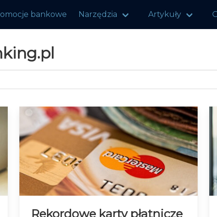
romocje bankowe
Narzędzia
Artykuły
O
king.pl
Rekordowe karty płatnicze