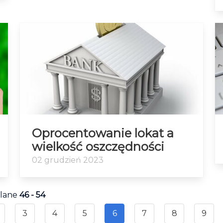
Oprocentowanie lokat a
wielkość oszczędności
02 grudzień 2023
tlane
46 - 54
3
4
5
6
7
8
9