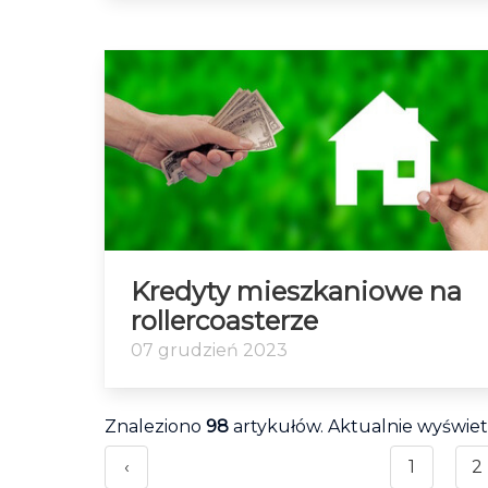
Kredyty mieszkaniowe na
rollercoasterze
07 grudzień 2023
Znaleziono
98
artykułów. Aktualnie wyświe
‹
1
2