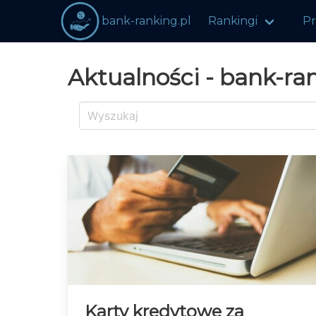
bank-ranking.pl
Rankingi
P
Aktualności - bank-ran
Karty kredytowe za