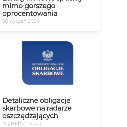
mimo gorszego
oprocentowania
30 styczeń 2024
Detaliczne obligacje
skarbowe na radarze
oszczędzających
15 grudzień 2023