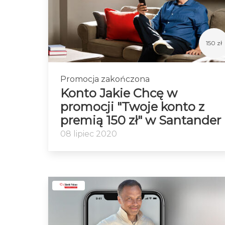
150 zł
Promocja zakończona
Konto Jakie Chcę w
promocji "Twoje konto z
premią 150 zł" w Santander
08 lipiec 2020