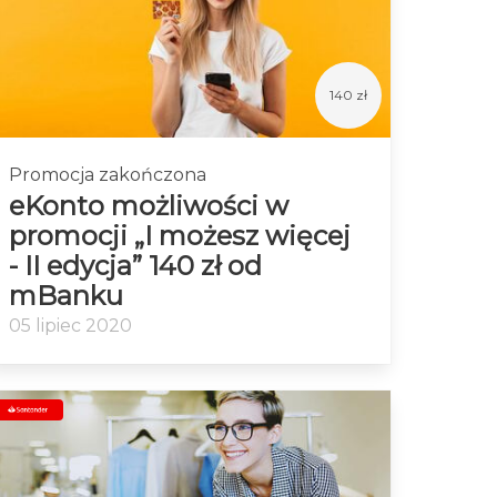
140 zł
Promocja zakończona
eKonto możliwości w
promocji „I możesz więcej
- II edycja” 140 zł od
mBanku
05 lipiec 2020