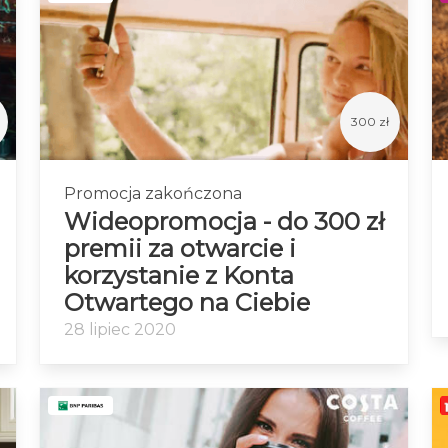
300 zł
Promocja zakończona
Wideopromocja - do 300 zł
premii za otwarcie i
korzystanie z Konta
Otwartego na Ciebie
28 lipiec 2020