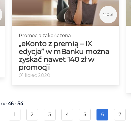
140 zł
Promocja zakończona
„eKonto z premią – IX
edycja” w mBanku można
zyskać nawet 140 zł w
promocji
01 lipiec 2020
lane
46 - 54
1
2
3
4
5
6
7