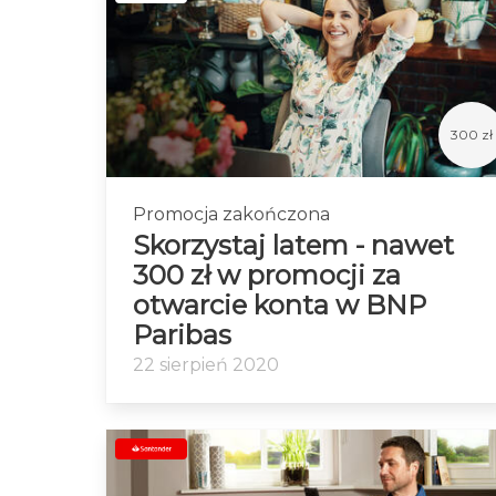
300 zł
Promocja zakończona
Skorzystaj latem - nawet
300 zł w promocji za
otwarcie konta w BNP
Paribas
22 sierpień 2020